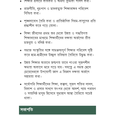
শিক্ষার প্রসারে কার্যকর ও অগ্রণী ভূমিকা পালন করা।
রাজনীতি, ধূমপান ও মাদকমুক্ত শিক্ষাবান্ধব পরিবেশ
নিশ্চিত করা।
শৃঙ্খলাবোধ তৈরি করা ও প্রাতিষ্ঠানিক নিয়ম-কানুনের প্রতি
শ্রদ্ধাশীল করে গড়ে তোলা।
শিক্ষা জীবনের প্রথম স্তর থেকে উন্নত ও পদ্ধতিগত
শিক্ষাদাবের মাধ্যমে শিক্ষার্থীদের দক্ষতা অর্জনের ভীত
মজবুত ও বলিষ্ঠ করা।
সমাজ সংস্কৃতির সঙ্গে সামঞ্জস্যপূর্ণ শিক্ষার পরিবেশ সৃষ্টি
করে ছাত্র-ছাত্রীদের উজ্জ্বল ভবিষ্যত তৈরিতে উদ্ধুদ্ধ করা।
উন্নত শিক্ষার অভাবে জন্মগত ভাবে পাওয়া সৃজনশীল
ক্ষমতা অকালে ঝরে পড়ে যায়। সযত্নে এ সমস্ত ছেলে
মেয়েদেরকে উপযোগী জ্ঞান এ বিজ্ঞান দক্ষতা অর্জনে
সহায়তা করা।
সর্বোপরি শিক্ষার্থীদের শিক্ষা, কল্পনা, সৃজন শক্তির লালন,
বিকাশ ও প্রসার সাধনে তৎপর থেকে আদর্শ, ন্যায় পরায়ণ
ও সত্যনিষ্ঠ মানুষ হিসেবে সুমাহান আস্থা তৈরিতে সচেষ্ট
থাকা।
সভাপতি